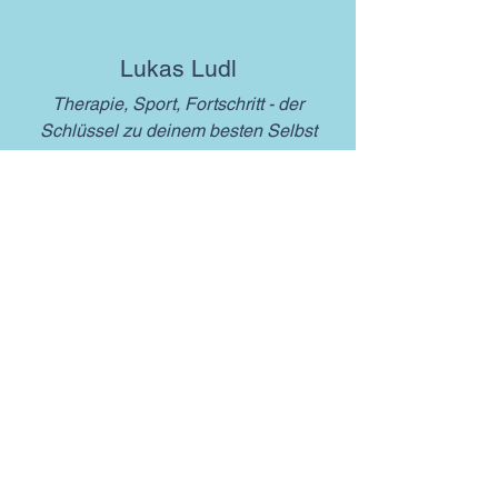
Lukas Ludl
Therapie, Sport, Fortschritt - der
Schlüssel zu deinem besten Selbst
Ausbildungen
Bsc Sportwissenschaft
Trainingswissenschaft​
Trainingstherapie
Sportbiomechanik
Sportphysiologie
Sportpädagogik
Sportpsychologie-soziologie
Funktionsdiagnostik
Leistungsdiagnostik